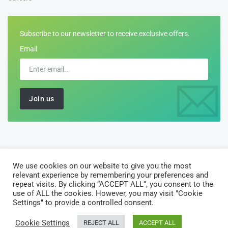
Subscribe to our newsletter to receive exclusive offers.
Email
We use cookies on our website to give you the most
©2026 All Rights Reserved by
Customs-Declarations
relevant experience by remembering your preferences and
AJ Software Solutions Limited is registered in England and Wales
repeat visits. By clicking “ACCEPT ALL”, you consent to the
use of ALL the cookies. However, you may visit "Cookie
with company number 10135122. Registered office: 10 Vintry
Settings" to provide a controlled consent.
Court, 18 Porlock Street London SE1 3RY
Cookie Settings
REJECT ALL
ACCEPT ALL
Home
About Us
Solutions
Privacy Policy
Terms of Use