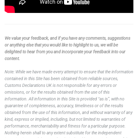
We value your feedback, and if you have any comments, suggestions
or anything else that you would like to highlight to us, we will be
delighted to hear from you and incorporate your feedback into our
content.
Note: While we have made every attempt to ensure that the information
contained in this Site has been obtained from reliable sources,
Customs Declarations UK is not responsible for any errors or
omissions, or for the results obtained from the use of this
information. All information in this Site is provided “as is”, with no
guarantee of completeness, accuracy, timeliness or of the results
obtained from the use of this information, and without warranty of any
kind, express or implied, including, but not limited to warranties of
performance, merchantability and fitness for a particular purpose.
Nothing herein shall to any extent substitute for the independent