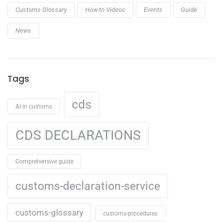
Customs Glossary
How-to Videos
Events
Guide
News
Tags
cds
AI in customs
CDS DECLARATIONS
Comprehensive guide
customs-declaration-service
customs-glossary
customs-procedures