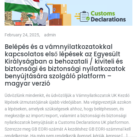
February 24, 2025,
admin
Belépés és a vámnyilatkozatokkal
kapcsolatos első lépések az Egyesült
Királyságban a behozatali / kiviteli és
biztonsági és biztonsági nyilatkozatok
benyújtására szolgáló platform –
magyar verzió
Üdvözlünk mindenkit, és üdvözöljük a Vámnyilatkozatok UK Kezdő
lépések útmutatójának újabb videójában. Ma végigvezetjük azokon
a lépéseken, amelyek szükségesek ahhoz, hogy beléphessen, és
megkezdje az import/export, valamint a biztonsági és biztonsági
nyilatkozatok benyújtását a Customs Declarations UK platformon.
Szerezze meg GB EORI-számát A kezdéshez GB EORI-számmal kell
rendelkeznie. Ha még nem rendelkezik ilyennel, kérjük, keresse [...]