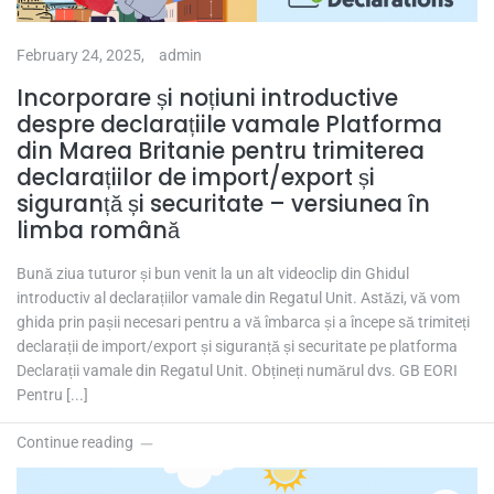
February 24, 2025,
admin
Incorporare și noțiuni introductive
despre declarațiile vamale Platforma
din Marea Britanie pentru trimiterea
declarațiilor de import/export și
siguranță și securitate – versiunea în
limba română
Bună ziua tuturor și bun venit la un alt videoclip din Ghidul
introductiv al declarațiilor vamale din Regatul Unit. Astăzi, vă vom
ghida prin pașii necesari pentru a vă îmbarca și a începe să trimiteți
declarații de import/export și siguranță și securitate pe platforma
Declarații vamale din Regatul Unit. Obțineți numărul dvs. GB EORI
Pentru [...]
Continue reading