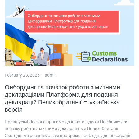
February 23, 2025,
admin
Онбординг та початок роботи з митними
деклараціями Платформа для подання
декларацій Великобританії – українська
версія
Привіт усім! Ласкаво просимо до іншого відео в Посібнику для
початку роботи з митними деклараціями Великобританії.
Сьогодні ми розповімо вам про кроки, необхідні для реєстрації