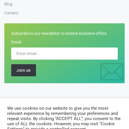
Blog
Careers
Subscribe to our newsletter to receive exclusive offers.
Email
We use cookies on our website to give you the most
©2026 All Rights Reserved by
Customs-Declarations
relevant experience by remembering your preferences and
AJ Software Solutions Limited is registered in England and Wales
repeat visits. By clicking “ACCEPT ALL”, you consent to the
use of ALL the cookies. However, you may visit "Cookie
with company number 10135122. Registered office: 10 Vintry