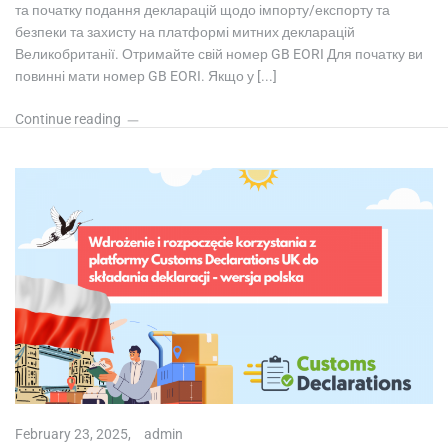
та початку подання декларацій щодо імпорту/експорту та
безпеки та захисту на платформі митних декларацій
Великобританії. Отримайте свій номер GB EORI Для початку ви
повинні мати номер GB EORI. Якщо у [...]
Continue reading
February 23, 2025,
admin