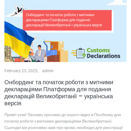
February 23, 2025,
admin
Онбординг та початок роботи з митними
деклараціями Платформа для подання
декларацій Великобританії – українська
версія
Привіт усім! Ласкаво просимо до іншого відео в Посібнику для
початку роботи з митними деклараціями Великобританії.
Сьогодні ми розповімо вам про кроки, необхідні для реєстрації