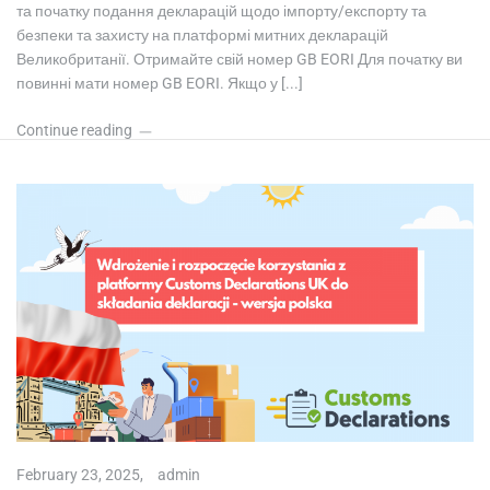
та початку подання декларацій щодо імпорту/експорту та
безпеки та захисту на платформі митних декларацій
Великобританії. Отримайте свій номер GB EORI Для початку ви
повинні мати номер GB EORI. Якщо у [...]
Continue reading
February 23, 2025,
admin