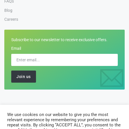
FAQs
Blog
Careers
Subscribe to our newsletter to receive exclusive offers.
Email
We use cookies on our website to give you the most
©2026 All Rights Reserved by
Customs-Declarations
relevant experience by remembering your preferences and
AJ Software Solutions Limited is registered in England and Wales
repeat visits. By clicking “ACCEPT ALL”, you consent to the