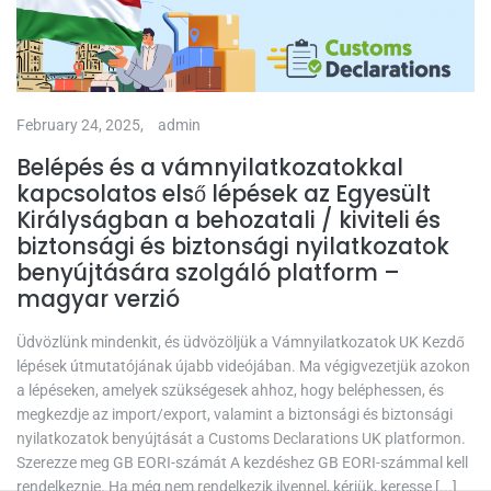
February 24, 2025,
admin
Belépés és a vámnyilatkozatokkal
kapcsolatos első lépések az Egyesült
Királyságban a behozatali / kiviteli és
biztonsági és biztonsági nyilatkozatok
benyújtására szolgáló platform –
magyar verzió
Üdvözlünk mindenkit, és üdvözöljük a Vámnyilatkozatok UK Kezdő
lépések útmutatójának újabb videójában. Ma végigvezetjük azokon
a lépéseken, amelyek szükségesek ahhoz, hogy beléphessen, és
megkezdje az import/export, valamint a biztonsági és biztonsági
nyilatkozatok benyújtását a Customs Declarations UK platformon.
Szerezze meg GB EORI-számát A kezdéshez GB EORI-számmal kell
rendelkeznie. Ha még nem rendelkezik ilyennel, kérjük, keresse [...]