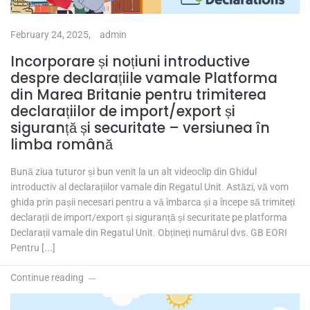
February 24, 2025,
admin
Incorporare și noțiuni introductive
despre declarațiile vamale Platforma
din Marea Britanie pentru trimiterea
declarațiilor de import/export și
siguranță și securitate – versiunea în
limba română
Bună ziua tuturor și bun venit la un alt videoclip din Ghidul
introductiv al declarațiilor vamale din Regatul Unit. Astăzi, vă vom
ghida prin pașii necesari pentru a vă îmbarca și a începe să trimiteți
declarații de import/export și siguranță și securitate pe platforma
Declarații vamale din Regatul Unit. Obțineți numărul dvs. GB EORI
Pentru [...]
Continue reading